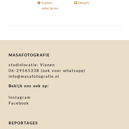
Opties
Dit
Details
selecteren
product
heeft
meerdere
variaties.
Deze
optie
kan
MASAFOTOGRAFIE
gekozen
studiolocatie: Vianen
worden
06-29565338 (ook voor whatsapp)
op
info@masafotografie.nl
de
Bekijk ons ook op:
productpagina
Instagram
Facebook
REPORTAGES