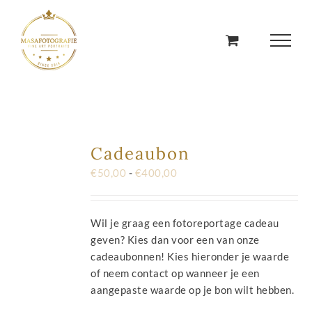
Ga
naar
inhoud
Cadeaubon
Prijsklasse:
€
50,00
-
€
400,00
€50,00
tot
€400,00
Wil je graag een fotoreportage cadeau
geven? Kies dan voor een van onze
cadeaubonnen! Kies hieronder je waarde
of neem contact op wanneer je een
aangepaste waarde op je bon wilt hebben.