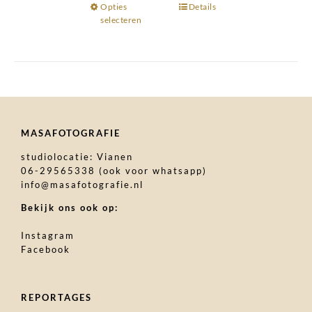
Opties
Dit
Details
selecteren
product
heeft
meerdere
variaties.
Deze
optie
kan
MASAFOTOGRAFIE
gekozen
studiolocatie: Vianen
worden
06-29565338 (ook voor whatsapp)
op
info@masafotografie.nl
de
Bekijk ons ook op:
productpagina
Instagram
Facebook
REPORTAGES