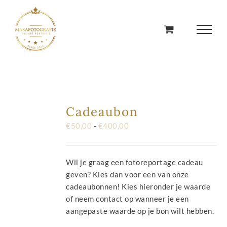
Ga
naar
inhoud
Cadeaubon
Prijsklasse:
€
50,00
-
€
400,00
€50,00
tot
€400,00
Wil je graag een fotoreportage cadeau
geven? Kies dan voor een van onze
cadeaubonnen! Kies hieronder je waarde
of neem contact op wanneer je een
aangepaste waarde op je bon wilt hebben.