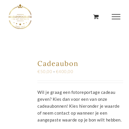
Ga
naar
inhoud
Cadeaubon
Prijsklasse:
€
50,00
-
€
400,00
€50,00
tot
€400,00
Wil je graag een fotoreportage cadeau
geven? Kies dan voor een van onze
cadeaubonnen! Kies hieronder je waarde
of neem contact op wanneer je een
aangepaste waarde op je bon wilt hebben.