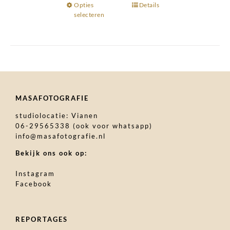
Opties
Dit
Details
selecteren
product
heeft
meerdere
variaties.
Deze
optie
kan
MASAFOTOGRAFIE
gekozen
studiolocatie: Vianen
worden
06-29565338 (ook voor whatsapp)
op
info@masafotografie.nl
de
Bekijk ons ook op:
productpagina
Instagram
Facebook
REPORTAGES