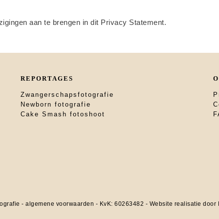
zigingen aan te brengen in dit Privacy Statement.
REPORTAGES
O
Zwangerschapsfotografie
P
Newborn fotografie
C
Cake Smash fotoshoot
F
ografie -
algemene voorwaarden
- KvK: 60263482 - Website realisatie door