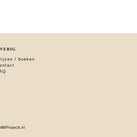
VERIG
rijzen / boeken
ontact
AQ
MMProjects.nl