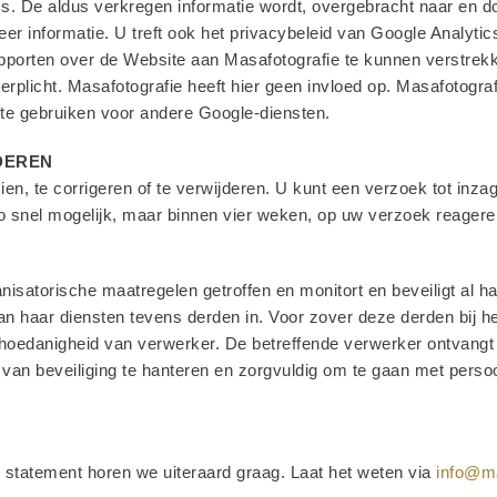
s. De aldus verkregen informatie wordt, overgebracht naar en d
r informatie. U treft ook het privacybeleid van Google Analytics
pporten over de Website aan Masafotografie te kunnen verstrek
 verplicht. Masafotografie heeft hier geen invloed op. Masafoto
 te gebruiken voor andere Google-diensten.
JDEREN
n, te corrigeren of te verwijderen. U kunt een verzoek tot inzage
zo snel mogelijk, maar binnen vier weken, op uw verzoek reagere
isatorische maatregelen getroffen en monitort en beveiligt al ha
van haar diensten tevens derden in. Voor zover deze derden bij h
 hoedanigheid van verwerker. De betreffende verwerker ontvangt
au van beveiliging te hanteren en zorgvuldig om te gaan met p
y statement horen we uiteraard graag. Laat het weten via
info@ma