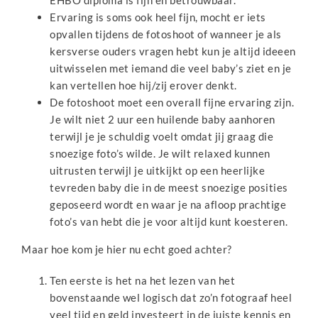
EHBO diploma is fijn en betrouwbaar.
Ervaring is soms ook heel fijn, mocht er iets
opvallen tijdens de fotoshoot of wanneer je als
kersverse ouders vragen hebt kun je altijd ideeen
uitwisselen met iemand die veel baby’s ziet en je
kan vertellen hoe hij/zij erover denkt.
De fotoshoot moet een overall fijne ervaring zijn.
Je wilt niet 2 uur een huilende baby aanhoren
terwijl je je schuldig voelt omdat jij graag die
snoezige foto’s wilde. Je wilt relaxed kunnen
uitrusten terwijl je uitkijkt op een heerlijke
tevreden baby die in de meest snoezige posities
geposeerd wordt en waar je na afloop prachtige
foto’s van hebt die je voor altijd kunt koesteren.
Maar hoe kom je hier nu echt goed achter?
Ten eerste is het na het lezen van het
bovenstaande wel logisch dat zo’n fotograaf heel
veel tijd en geld investeert in de juiste kennis en